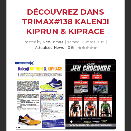
DÉCOUVREZ DANS
TRIMAX#138 KALENJI
KIPRUN & KIPRACE
Posted by
Alex-TrimaX
|
samedi 28 mars 2015
|
Actualités
,
News
|
0
|