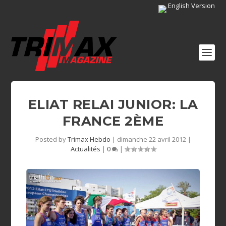
English Version
ELIAT RELAI JUNIOR: LA
FRANCE 2ÈME
Posted by
Trimax Hebdo
|
dimanche 22 avril 2012
|
Actualités
|
0
|