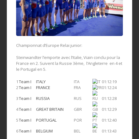
Championnat d’Europe Relai junior:
Steinwandter l’emporte avec l’Italie, Viain conclu pour la
France en 2. Suivent la Russie 3ème, l’Angleterre en 4 et
le Portugal en 5.
1
Team I
ITALY
ITA
01:12:19
2
Team I
FRANCE
FRA
01:12:24
3
Team I
RUSSIA
RUS
01:12:28
4
Team I
GREAT BRITAIN
GBR
01:12:29
5
Team I
PORTUGAL
POR
01:12:40
6
Team I
BELGIUM
BEL
01:13:43