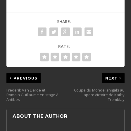
SHARE:
RATE:
PREVIOUS
NEXT
Frederik Van Lierde et
Coupe du Monde Ishigaki au
Romain Guillaume en stage à
Japon: Victoire de Kathy
Antibes
Tremblay
ABOUT THE AUTHOR