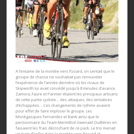
A l’entame de la montée vers l’Izoard, on sentait que le
groupe de chasse ne souhaitait pas renouveler
l’expérience de l’année dernière où les rivaux de
Skipworth lui avait concédé jusqu’à 8 minutes d’avance.
Zamora, Faure et Pannier étaient les principaux artisans
de cette partie cycliste… des attaques, des tentatives
d’échappées… Ces changements de rythme avaient
pour effet de faire imploser le groupe. Les
Monégasques Fernandez et Banti ainsi que le
pensionnaire du Team Mermillod Gwenaël Ouillières en
faisaient les frais décrochant de ce pack. Le trio menait
un train d’enfer dans la montée vers l’Izoard et