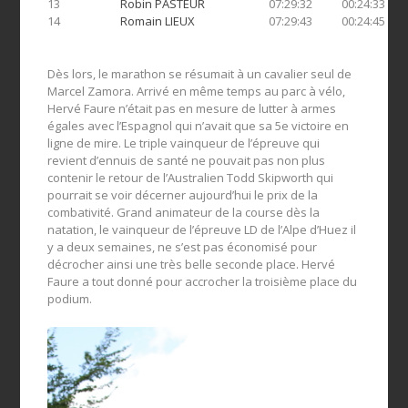
13
Robin PASTEUR
07:29:32
00:24:33
14
Romain LIEUX
07:29:43
00:24:45
Dès lors, le marathon se résumait à un cavalier seul de
Marcel Zamora. Arrivé en même temps au parc à vélo,
Hervé Faure n’était pas en mesure de lutter à armes
égales avec l’Espagnol qui n’avait que sa 5
e
victoire en
ligne de mire. Le triple vainqueur de l’épreuve qui
revient d’ennuis de santé ne pouvait pas non plus
contenir le retour de l’Australien Todd Skipworth qui
pourrait se voir décerner aujourd’hui le prix de la
combativité. Grand animateur de la course dès la
natation, le vainqueur de l’épreuve LD de l’Alpe d’Huez il
y a deux semaines, ne s’est pas économisé pour
décrocher ainsi une très belle seconde place. Hervé
Faure a tout donné pour accrocher la troisième place du
podium.