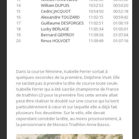
14
William DUPUIS
10:52:53
00:50:20
15
Cedric JACQUOT
10:54:50
00:52:18
16
Alexandre TOUZARD
11:02:15
00:59:42
17
Guillaume DESFORGES
11:02:51
01:00:19
18
Lucky BERLAGE
11:05:34
01:03:01
19
Bernard GEFFROY
11:09:36
01:07:04
20
Rinus HOLVOET
11:09:49
01:07:16
Dans la course féminine, Isabelle Ferrer sortait à
quelques secondes de la première, Delphine Vivet. Elle
ne tardait pas à prendre la tête de course toute seule.
Isabelle Ferrer qui a été sacrée championne de France
de triathlon LD pour la première fois cette année allait
peut-être réaliser le doublé sur une course qui lui tient
particulièrement à cœur et sur laquelle elle a déjà fait
plusieurs fois deuxième. Sur le vélo, elle devait
cependant concéder la tête, au moins provisoirement, à
la pensionnaire de Monaco Triathlon Anne Basso.