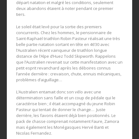
départ natation et malgré les conditions, seulement
deux abandons étaient à noter pendant ce premier
tiers.
Le soleil était levé pour la sortie des premiers
concurrents. Chez les hommes, le pensionnaire de
Saint-Raphaël triathlon Robin Pasteur réalisait une très
belle partie natation sortant en tête en 46’30 avec
l’Australien récent vainqueur de triathlon longue
distance de l’Alpe d’Huez Todd Skipworth. Rappelons
que l’Australien revenait sur cette manifestation avec un
petit esprit revanchard après les déboires connus
l’année dernière : crevaison, chute, ennuis mécaniques,
problèmes d’aiguillage…
L’Australien entamait donc son vélo avec une
détermination sans faille et un coup de pédale qui le
caractérise bien ; il était accompagné du jeune Robin
Pasteur qui tentait de donner le change… Juste
derrière, les favoris étaient déjà bien positionnés. Le
pack de chasse comprenait notamment Faure, Zamora
mais également les Monégasques Hervé Banti et
Nicolas Fernandez.