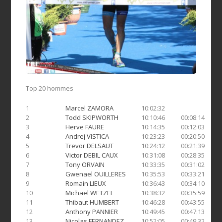
Top 20 hommes
1
Marcel ZAMORA
10:02:32
2
Todd SKIPWORTH
10:10:46
00:08:14
3
Herve FAURE
10:14:35
00:12:03
4
Andrej VISTICA
10:23:23
00:20:50
5
Trevor DELSAUT
10:24:12
00:21:39
6
Victor DEBIL CAUX
10:31:08
00:28:35
7
Tony ORVAIN
10:33:35
00:31:02
8
Gwenael OUILLERES
10:35:53
00:33:21
9
Romain LIEUX
10:36:43
00:34:10
10
Michael WETZEL
10:38:32
00:35:59
11
Thibaut HUMBERT
10:46:28
00:43:55
12
Anthony PANNIER
10:49:45
00:47:13
13
Nicolas FERNANDEZ
10:52:05
00:49:32