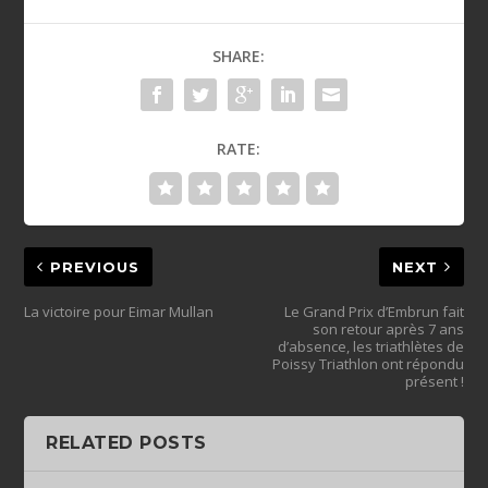
SHARE:
RATE:
PREVIOUS
NEXT
La victoire pour Eimar Mullan
Le Grand Prix d’Embrun fait
son retour après 7 ans
d’absence, les triathlètes de
Poissy Triathlon ont répondu
présent !
RELATED POSTS