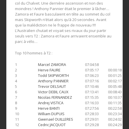
col du Chalvet. Une dernière ascension et non des
moindres ! Anthony Pannier était le premier à lâcher…
Zamora et Faure basculaient en tête au sommet du col
mais Skipworth n’était alors qu’à 20 secondes. Avant
que la malédiction ne le frappe de nouveau !!!!
L’Australien chutait et voyait ses rivaux du jour partir
seuls vers T2 : Zamora et Faure arrivaient ensemble au
parc à vélo…
Top 10 hommes à T2 :
1
Marcel ZAMORA
07:04:58
2
Herve FAURE
07:05:17
00:00:18
3
Todd SKIPWORTH
07:06:23
00:01:25
4
Anthony PANNIER
07:07:16
00:02:17
5
Trevor DELSAUT
07:10:46
00:05:48
6
Victor DEBIL CAUX
07:13:41
00:08:43
7
Nicolas FERNANDEZ
07:15:35
00:10:37
8
Andrej VISTICA
07:16:33
00:11:35
9
Herve BANTI
07:27:56
00:22:58
10
William DUPUIS
07:28:33
00:23:34
11
Gwenael OUILLERES
07:29:01
00:24:02
12
Cedric JACQUOT
07:29:28
00:24:29