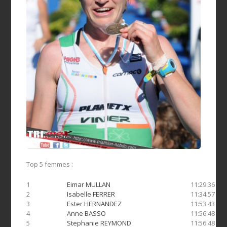
Top 5 femmes :
1
Eimar MULLAN
11:29:36
2
Isabelle FERRER
11:34:57
3
Ester HERNANDEZ
11:53:43
4
Anne BASSO
11:56:48
5
Stephanie REYMOND
11:56:48