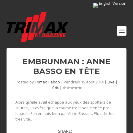
English Version
EMBRUNMAN : ANNE
BASSO EN TÊTE
Posted by
Trimax Hebdo
|
vendredi 15 août 2014
|
Live
|
0
|
Alors qu’elle avait échappé aux yeux des spotters de
course, il s’avère que la course n’est pas menée par
Isabelle Ferrer mais bien par Anne Basso… Plus d’infos
très vite…
SHARE: