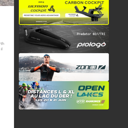
rth
il