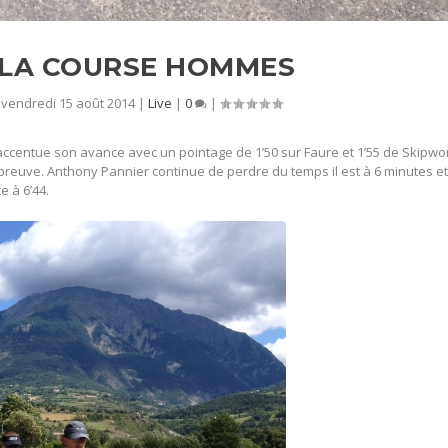
 LA COURSE HOMMES
|
vendredi 15 août 2014
|
Live
|
0
|
centue son avance avec un pointage de 1’50 sur Faure et 1’55 de Skipwo
épreuve. Anthony Pannier continue de perdre du temps il est à 6 minutes et 
e à 6’44.