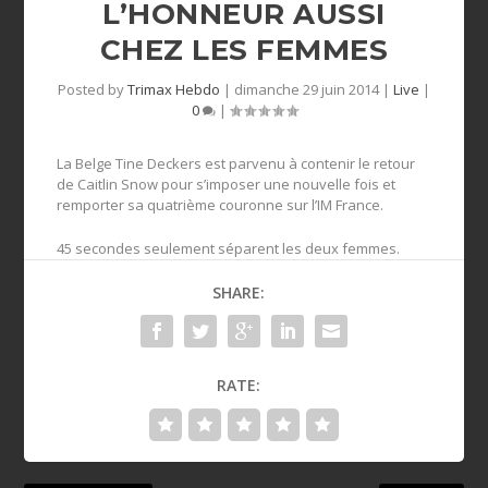
L’HONNEUR AUSSI
CHEZ LES FEMMES
Posted by
Trimax Hebdo
|
dimanche 29 juin 2014
|
Live
|
0
|
La Belge Tine Deckers est parvenu à contenir le retour
de Caitlin Snow pour s’imposer une nouvelle fois et
remporter sa quatrième couronne sur l’IM France.
45 secondes seulement séparent les deux femmes.
SHARE:
RATE: