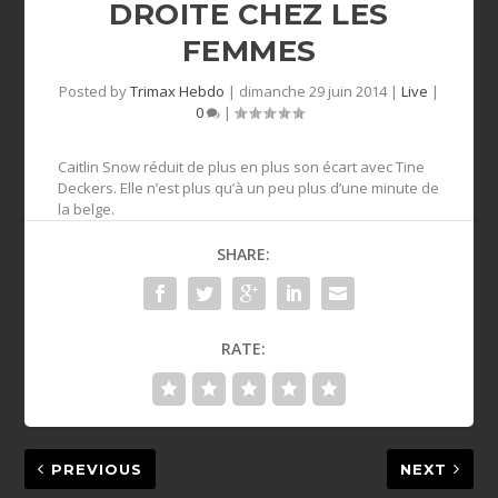
DROITE CHEZ LES
FEMMES
Posted by
Trimax Hebdo
|
dimanche 29 juin 2014
|
Live
|
0
|
Caitlin Snow réduit de plus en plus son écart avec Tine
Deckers. Elle n’est plus qu’à un peu plus d’une minute de
la belge.
SHARE:
RATE:
PREVIOUS
NEXT