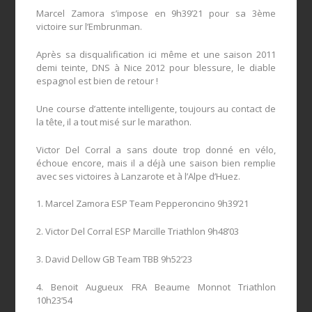
Marcel Zamora s’impose en 9h39’21 pour sa 3ème
victoire sur l’Embrunman.
Après sa disqualification ici même et une saison 2011
demi teinte, DNS à Nice 2012 pour blessure, le diable
espagnol est bien de retour !
Une course d’attente intelligente, toujours au contact de
la tête, il a tout misé sur le marathon.
Victor Del Corral a sans doute trop donné en vélo,
échoue encore, mais il a déjà une saison bien remplie
avec ses victoires à Lanzarote et à l’Alpe d’Huez.
1. Marcel Zamora ESP Team Pepperoncino 9h39’21
2. Victor Del Corral ESP Marcille Triathlon 9h48’03
3. David Dellow GB Team TBB 9h52’23
4. Benoit Augueux FRA Beaume Monnot Triathlon
10h23’54