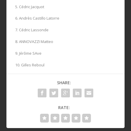
5. Cédric Jacquot
6. Andrès Castillo Latorre
7. Cédric Lassonde
8. ANNOVAZZI Matteo
9. Jérôme SAve
10. Gilles Reboul
SHARE:
RATE: