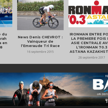
e du
IRONMAN ENTRE P
News Denis CHEVROT :
arah
LA PREMIERE FOIS
Vainqueur de
a en
ASIE CENTRALE AV
18
L’IRONMAN 70.3
ASTANA KAZAKHS
16 septembre 2015
28 septembre 2017