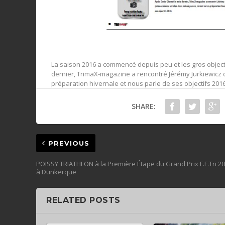
La saison 2016 a commencé depuis peu et les gros objecti
dernier, TrimaX-magazine a rencontré Jérémy Jurkiewicz c
préparation hivernale et nous parle de ses objectifs 2016
SHARE:
PREVIOUS
POISSY TRIATHLON à la Première Étape du Grand Prix F.F.Tri 2
à Dunkerque
RELATED POSTS