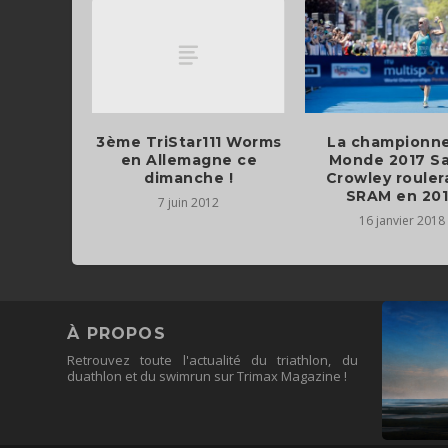
3ème TriStar111 Worms
La championn
en Allemagne ce
Monde 2017 S
dimanche !
Crowley rouler
SRAM en 20
7 juin 2012
16 janvier 2018
À PROPOS
Retrouvez toute l'actualité du triathlon, du
duathlon et du swimrun sur Trimax Magazine !