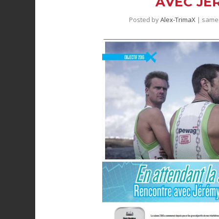
AVEC JÉ
Posted by
Alex-TrimaX
|
samed