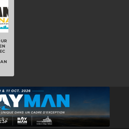
OUR
 EN
EC
TAN