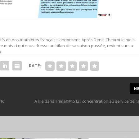
fs de nos triathlètes français s’annoncent. Après Denis Chevrot le mois
e mois-ci qui nous dresse un bilan de sa saison passée, revient sur sa
.
RATE:
N
016
A lire dans TrimaX#1512 : concentration au service de l’