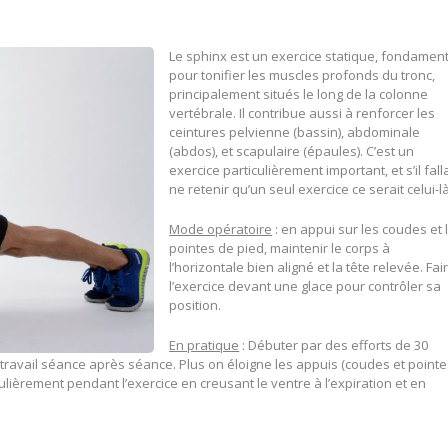
Le sphinx est un exercice statique, fondament
pour tonifier les muscles profonds du tronc,
principalement situés le long de la colonne
vertébrale. Il contribue aussi à renforcer les
ceintures pelvienne (bassin), abdominale
(abdos), et scapulaire (épaules). C’est un
exercice particulièrement important, et s’il falla
ne retenir qu’un seul exercice ce serait celui-là
Mode opératoire
: en appui sur les coudes et 
pointes de pied, maintenir le corps à
l’horizontale bien aligné et la tête relevée. Fai
l’exercice devant une glace pour contrôler sa
position.
En pratique
: Débuter par des efforts de 30
ravail séance après séance. Plus on éloigne les appuis (coudes et pointe
égulièrement pendant l’exercice en creusant le ventre à l’expiration et en