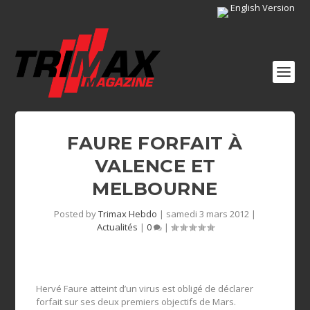
English Version
FAURE FORFAIT À
VALENCE ET
MELBOURNE
Posted by
Trimax Hebdo
|
samedi 3 mars 2012
|
Actualités
|
0
|
Hervé Faure atteint d’un virus est obligé de déclarer
forfait sur ses deux premiers objectifs de Mars.