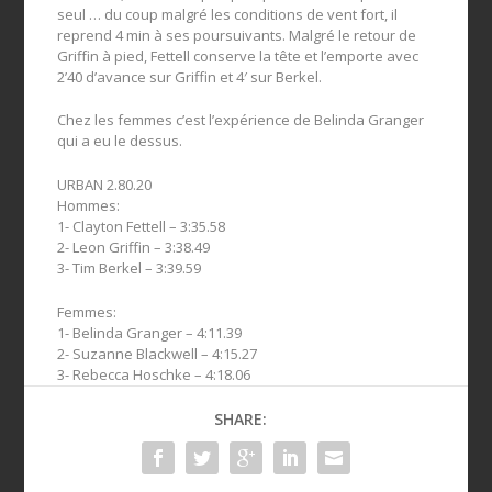
seul … du coup malgré les conditions de vent fort, il
reprend 4 min à ses poursuivants. Malgré le retour de
Griffin à pied, Fettell conserve la tête et l’emporte avec
2’40 d’avance sur Griffin et 4′ sur Berkel.
Chez les femmes c’est l’expérience de Belinda Granger
qui a eu le dessus.
URBAN 2.80.20
Hommes:
1- Clayton Fettell – 3:35.58
2- Leon Griffin – 3:38.49
3- Tim Berkel – 3:39.59
Femmes:
1- Belinda Granger – 4:11.39
2- Suzanne Blackwell – 4:15.27
3- Rebecca Hoschke – 4:18.06
SHARE: