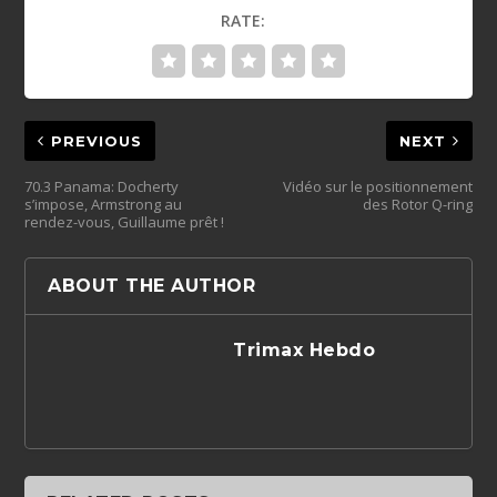
RATE:
PREVIOUS
NEXT
70.3 Panama: Docherty
Vidéo sur le positionnement
s’impose, Armstrong au
des Rotor Q-ring
rendez-vous, Guillaume prêt !
ABOUT THE AUTHOR
Trimax Hebdo