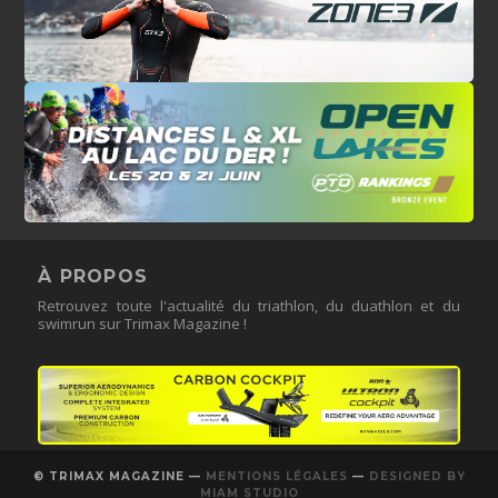
À PROPOS
Retrouvez toute l'actualité du triathlon, du duathlon et du
swimrun sur Trimax Magazine !
© TRIMAX MAGAZINE —
MENTIONS LÉGALES
—
DESIGNED BY
MIAM STUDIO