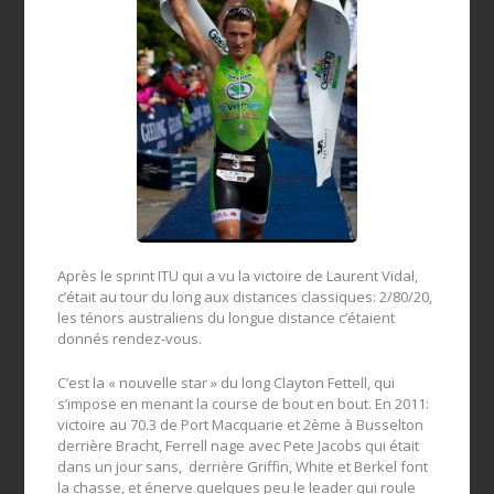
Après le sprint ITU qui a vu la victoire de Laurent Vidal,
c’était au tour du long aux distances classiques: 2/80/20,
les ténors australiens du longue distance c’étaient
donnés rendez-vous.
C’est la « nouvelle star » du long Clayton Fettell, qui
s’impose en menant la course de bout en bout. En 2011:
victoire au 70.3 de Port Macquarie et 2ème à Busselton
derrière Bracht, Ferrell nage avec Pete Jacobs qui était
dans un jour sans, derrière Griffin, White et Berkel font
la chasse, et énerve quelques peu le leader qui roule