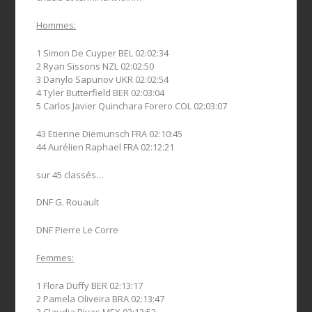
Hommes:
1 Simon De Cuyper BEL 02:02:34
2 Ryan Sissons NZL 02:02:50
3 Danylo Sapunov UKR 02:02:54
4 Tyler Butterfield BER 02:03:04
5 Carlos Javier Quinchara Forero COL 02:03:07
43 Etienne Diemunsch FRA 02:10:45
44 Aurélien Raphael FRA 02:12:21
sur 45 classés…
DNF G. Rouault
DNF Pierre Le Corre
Femmes:
1 Flora Duffy BER 02:13:17
2 Pamela Oliveira BRA 02:13:47
3 Claudia Rivas MEX 02:13:53