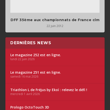
DFF 35ème aux championnats de France clm
22 juin 2012
DERNIÈRES NEWS
Le magazine 252 est en ligne.
lundi 22 juin 2026
Le magazine 251 est en ligne.
samedi 16 mai 2026
Triathlon L de Fréjus by Ekoï : relevez le défi !
mercredi 1 avril 2026
Prologo OctoTouch 3D