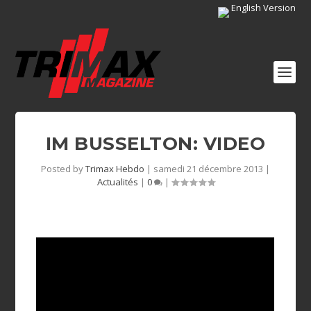
English Version
IM BUSSELTON: VIDEO
Posted by
Trimax Hebdo
|
samedi 21 décembre 2013
|
Actualités
|
0
|