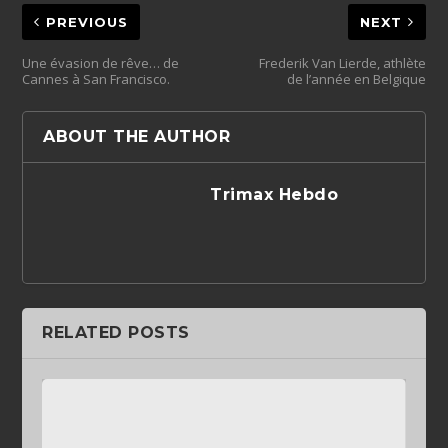
PREVIOUS
NEXT
Une évasion de rêve… de
Frederik Van Lierde, athlète
Cannes à San Francisco.
de l’année en Belgique
ABOUT THE AUTHOR
Trimax Hebdo
RELATED POSTS