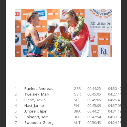
1
Raelert, Andreas
GER
00:44:25
04:30:40
2
Twelsiek, Maik
GER
00:45:05
04:27:11
3
Plese, David
SLO
00:49:05
04:25:49
4
Hast, Jarmo
FIN
00:45:09
04:37:08
5
Amorelli, Igor
BRA
00:44:21
04:31:19
6
Colpaert, Bart
BEL
00:42:54
04:33:34
7
Swoboda, Georg
AUT
00:50:43
04:24:23