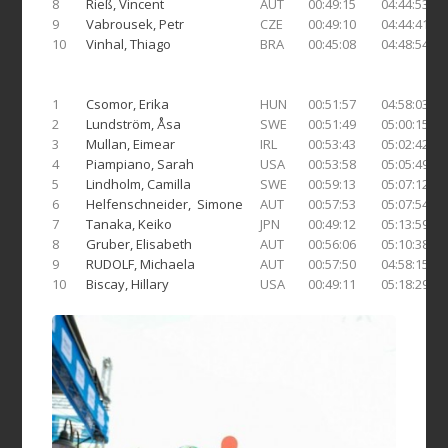
8
Rieß, Vincent
AUT
00:49:15
04:44:53
9
Vabrousek, Petr
CZE
00:49:10
04:44:41
10
Vinhal, Thiago
BRA
00:45:08
04:48:54
1
Csomor, Erika
HUN
00:51:57
04:58:03
2
Lundström, Åsa
SWE
00:51:49
05:00:15
3
Mullan, Eimear
IRL
00:53:43
05:02:42
4
Piampiano, Sarah
USA
00:53:58
05:05:49
5
Lindholm, Camilla
SWE
00:59:13
05:07:12
6
Helfenschneider,
Simone
AUT
00:57:53
05:07:54
7
Tanaka, Keiko
JPN
00:49:12
05:13:59
8
Gruber, Elisabeth
AUT
00:56:06
05:10:38
9
RUDOLF, Michaela
AUT
00:57:50
04:58:15
10
Biscay, Hillary
USA
00:49:11
05:18:29