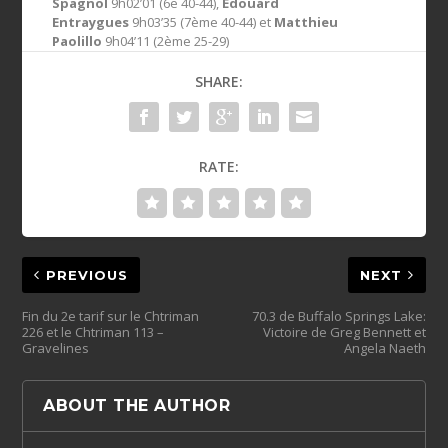
Spagnol
9h02’01 (6e 40-44),
Edouard
Entraygues
9h03’35 (7ème 40-44) et
Matthieu
Paolillo
9h04’11 (2ème 25-29)
SHARE:
RATE:
PREVIOUS
NEXT
Fin du 2e tarif sur le Chtriman
70.3 de Buffalo Springs Lake:
226 et le Chtriman 113 –
Victoire de Greg Bennett et
Gravelines
Angela Naeth
ABOUT THE AUTHOR