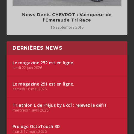
News Denis CHEVROT : Vainqueur de
16 septembre 2015
DERNIÈRES NEWS
Le magazine 252 est en ligne.
lundi 22 juin 2026
Le magazine 251 est en ligne.
samedi 16 mai 2026
Triathlon L de Fréjus by Ekoï : relevez le défi !
mercredi 1 avril 2026
Prologo OctoTouch 3D
mardi 17 mars 2026