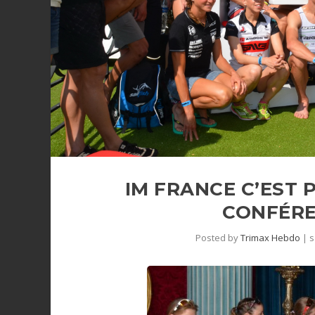
IM FRANCE C’EST P
CONFÉRE
Posted by
Trimax Hebdo
|
s