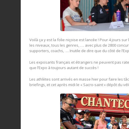
Voilà ça y est la folie niçoise est lancée ! Pour 4 jours 
les niveaux, tous les genres, …. avec plus de 2800 concu
supporters, coachs, … Inutile de dire que du côté de l’Exp
Les exposants français et étrangers ne peuvent pas rater
que l’Expo à toujours autant de succès !
Les athlètes sont arrivés en masse hier pour faire les tâc
briefings, et cet après midi le « Sacro-saint » dépôt du vé