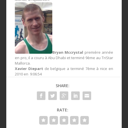
Bryan Mccrystal
première année
en pro, il a couru à Abu Dhabi et terminé 9ème au TriStar
Mallorca.
Xavier Diepart
de belgique a terminé 7ème à nice en
2010 en 9:06:54
SHARE:
RATE: