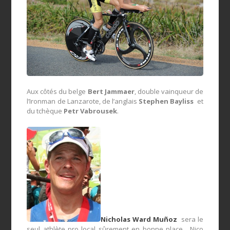
Aux côtés du belge
Bert Jammaer
, double vainqueur de
l’Ironman de Lanzarote, de l’anglais
Stephen Bayliss
et
du tchèque
Petr Vabrousek
.
Nicholas Ward Muñoz
sera le
seul athlète pro local sûrement en bonne place , Nico