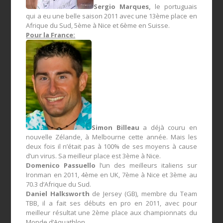
Sergio Marques,
le portuguais
qui a eu une belle saison 2011 avec une 13ème place en
Afrique du Sud, 5ème à Nice et 6ème en Suisse.
Pour la France:
Simon Billeau
a déjà couru en
nouvelle Zélande, à Melbourne cette année. Mais les
deux fois il n’était pas à 100% de ses moyens à cause
d’un virus. Sa meilleur place est 3ème à Nice.
Domenico Passuello
l’un des meilleurs italiens sur
Ironman en 2011, 4ème en UK, 7ème à Nice et 3ème au
70.3 d’Afrique du Sud.
Daniel Halksworth
de Jersey (GB), membre du Team
TBB, il a fait ses débuts en pro en 2011, avec pour
meilleur résultat une 2ème place aux championnats du
Monde d’Aquathlon.