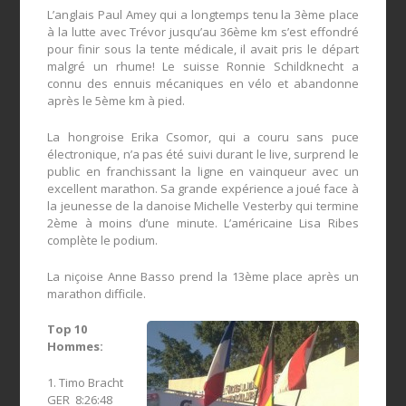
L’anglais Paul Amey qui a longtemps tenu la 3ème place
à la lutte avec Trévor jusqu’au 36ème km s’est effondré
pour finir sous la tente médicale, il avait pris le départ
malgré un rhume! Le suisse Ronnie Schildknecht a
connu des ennuis mécaniques en vélo et abandonne
après le 5ème km à pied.
La hongroise Erika Csomor, qui a couru sans puce
électronique, n’a pas été suivi durant le live, surprend le
public en franchissant la ligne en vainqueur avec un
excellent marathon. Sa grande expérience a joué face à
la jeunesse de la danoise Michelle Vesterby qui termine
2ème à moins d’une minute. L’américaine Lisa Ribes
complète le podium.
La niçoise Anne Basso prend la 13ème place après un
marathon difficile.
Top 10
Hommes:
1. Timo Bracht
GER 8:26:48