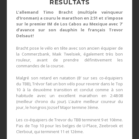
RÉSULTATS
L’allemand Timo Bracht (multiple vainqueur
d’Ironman) a couru le marathon en 2:51 et s’impose
sur le premier IM de Los Cabos au Mexique avec 7′
d’avance sur son dauphin le français Trevor
Delsaut!
Bracht pose le vélo en tête avec son ancien équipier de
la Commerzbank, Maik Twelsiek, également très bon
rouleur, avant de prendre définitivement les
commandes de la course.
Malgré son retard en natation (8′ sur ses co-équipiers
du TBB), Trévor fait un bon vélo pour revenir dans le Top
10 à la deuxième transition et conclut comme à son
habitude avec un excellent marathon en 2:48:08
(meilleur chrono du jour). L’autre meilleur coureur du
jour, le hongrois Jozsef Major termine 3ème.
Les co-équipiers de Trevor du TBB terminent 9 et 10ème.
Pas de Top 10 pour les belges de U-Place, Zeebroek et
Clerbout, qui terminent 11 et 12ème.