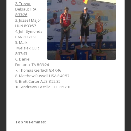
2. Trevor
Delsaut FRA
8:33:26
3. Jozsef Major
HUN 8:33:57
4. Jeff Symonds
CAN 8:37:09
5. Maik
Twelsiek GER
8:37:43
6. Daniel
Fontana ITA 8:39:24
7. Thomas Gerlach 8:47:46
8. Matthew Russell USA 8:49:57
9. Brett Carter AUS 8:52:35
10. Andrews Castillo COL 8:57:10
Top 10 Femmes: