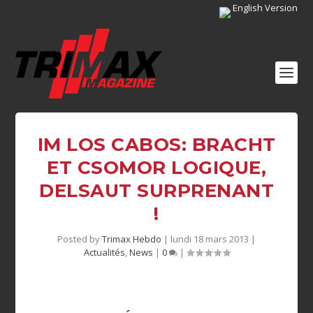
English Version
IM LOS CABOS: BRACHT
ET CSOMOR LOGIQUE,
DELSAUT SURPRENANT
!
Posted by
Trimax Hebdo
|
lundi 18 mars 2013
|
Actualités
,
News
|
0
|