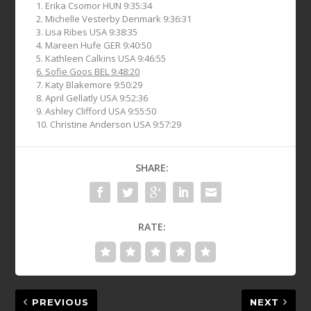
1. Erika Csomor HUN 9:35:34
2. Michelle Vesterby Denmark 9:36:31
3. Lisa Ribes USA 9:38:35
4. Mareen Hufe GER 9:40:50
5. Kathleen Calkins USA 9:46:55
6. Sofie Goos BEL 9:48:20
7. Katy Blakemore 9:50:29
8. April Gellatly USA 9:52:36
9. Ashley Clifford USA 9:55:50
10. Christine Anderson USA 9:57:29
SHARE:
RATE:
PREVIOUS
NEXT