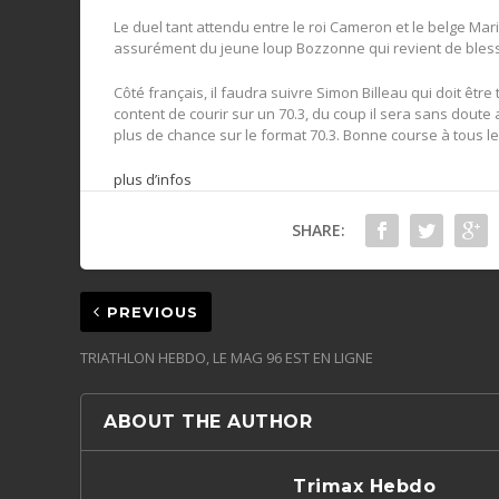
Le duel tant attendu entre le roi Cameron et le belge Mari
assurément du jeune loup Bozzonne qui revient de bles
Côté français, il faudra suivre Simon Billeau qui doit être
content de courir sur un 70.3, du coup il sera sans dout
plus de chance sur le format 70.3. Bonne course à tous l
plus d’infos
SHARE:
PREVIOUS
TRIATHLON HEBDO, LE MAG 96 EST EN LIGNE
ABOUT THE AUTHOR
Trimax Hebdo