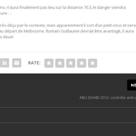
no, n’aura finalement pas lieu sur la distance 70.3, le danger viendra
sure …
 très déçu par le contexte, mais apparemment il sort d’un petit virus et sera
e au départ de Melbourne. Romain Guillaume devrait être avantagé, il aura
es deux!
RATE:
N
ABU DHABI 2012: contrôle anti-