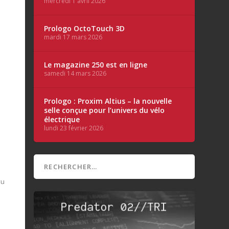
mercredi 1 avril 2026
Prologo OctoTouch 3D
mardi 17 mars 2026
Le magazine 250 est en ligne
samedi 14 mars 2026
Prologo : Proxim Altius – la nouvelle
selle conçue pour l’univers du vélo
électrique
lundi 23 février 2026
au