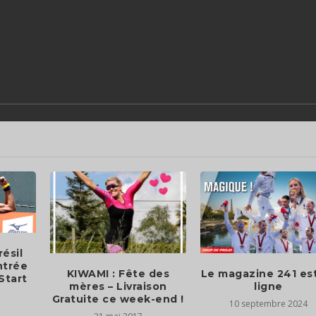
ésil
ntrée
KIWAMI : Fête des
Le magazine 241 es
Start
mères – Livraison
ligne
Gratuite ce week-end !
10 septembre 2024