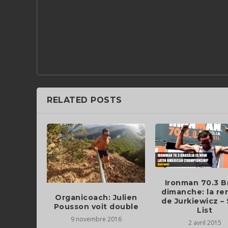
RELATED POSTS
Ironman 70.3 Br
dimanche: la re
Organicoach: Julien
de Jurkiewicz – 
Pousson voit double
List
9 novembre 2016
2 avril 2015