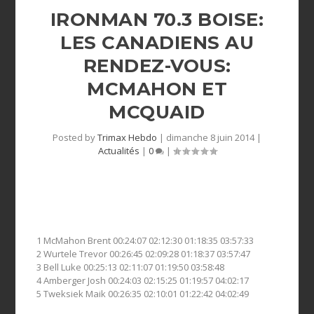
IRONMAN 70.3 BOISE:
LES CANADIENS AU
RENDEZ-VOUS:
MCMAHON ET
MCQUAID
Posted by
Trimax Hebdo
|
dimanche 8 juin 2014
|
Actualités
|
0
|
1 McMahon Brent 00:24:07 02:12:30 01:18:35 03:57:33
2 Wurtele Trevor 00:26:45 02:09:28 01:18:37 03:57:47
3 Bell Luke 00:25:13 02:11:07 01:19:50 03:58:48
4 Amberger Josh 00:24:03 02:15:25 01:19:57 04:02:17
5 Tweksiek Maik 00:26:35 02:10:01 01:22:42 04:02:49