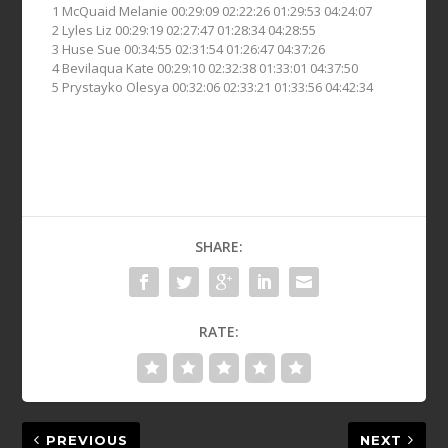
1 McQuaid Melanie 00:29:09 02:22:26 01:29:53 04:24:07
2 Lyles Liz 00:29:19 02:27:47 01:28:34 04:28:55
3 Huse Sue 00:34:55 02:31:54 01:26:47 04:37:26
4 Bevilaqua Kate 00:29:10 02:32:38 01:33:01 04:37:50
5 Prystayko Olesya 00:32:06 02:33:21 01:33:56 04:42:34
SHARE:
RATE:
PREVIOUS
NEXT