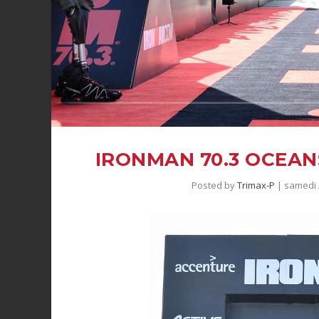
IRONMAN 70.3 OCEAN
Posted by
Trimax-P
|
samedi 