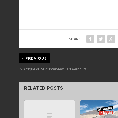
SHARE:
PREVIOUS
IM Afrique du Sud: Interview Bart Aernouts
RELATED POSTS