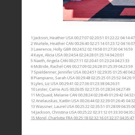
1 Jackson, Heather USA 00:27:07 02:20:51 01:22:22 04:14:47
2 Wurtele, Heather CAN 00:26:40 02:21:14 01:23:12 04:16:0
3 Lawrence, Holly GBR 00:24:52 02:19:58 01:27:30 04:16:59
4 Kaye, Alicia USA 00:24:54 02:24:28 01:25:14 04:20:01
5 Naeth, Angela CAN 00:27:11 02:20:41 01:23:24 04:21:33
6 McBride, Rachel CAN 00:27:09 02:26:28 01:25:39 04:23:59
7 Spieldenner, Jennifer USA 00:24:51 02:29:35 01:25:40 04:
8 Piampiano, Sarah USA 00:29:48 02:25:25 01:25:52 04:26:1
9 Lyles, Liz USA 00:29:41 02:27:36 01:23:38 04:26:31
10 Lester, Carrie AUS 00:26:05 02:27:35 01:28:34 04:27:49
11 McQuaid, Melanie CAN 00:28:24 02:28:49 01:29:42 04:32
12 Anelauskas, Kaitlin USA 00:26:44 02:32:39 01:26:45 04:3
13 Wassner, Laurel USA 00:25:22 02:35:51 01:28:09 04:35:0
14 Jackson, Christina USA 00:25:22 02:31:12 01:33:30 04:35:
15 Morel, Charlotte FRA 00:25:18 02:32:16 01:32:37 04:35:47