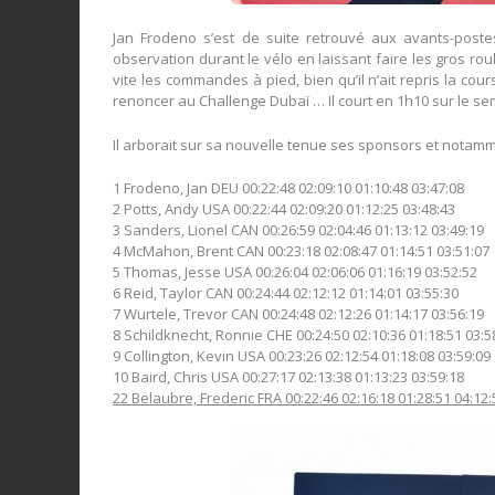
Jan Frodeno s’est de suite retrouvé aux avants-post
observation durant le vélo en laissant faire les gros r
vite les commandes à pied, bien qu’il n’ait repris la co
renoncer au Challenge Dubaï … Il court en 1h10 sur le se
Il arborait sur sa nouvelle tenue ses sponsors et nota
1 Frodeno, Jan DEU 00:22:48 02:09:10 01:10:48 03:47:08
2 Potts, Andy USA 00:22:44 02:09:20 01:12:25 03:48:43
3 Sanders, Lionel CAN 00:26:59 02:04:46 01:13:12 03:49:19
4 McMahon, Brent CAN 00:23:18 02:08:47 01:14:51 03:51:07
5 Thomas, Jesse USA 00:26:04 02:06:06 01:16:19 03:52:52
6 Reid, Taylor CAN 00:24:44 02:12:12 01:14:01 03:55:30
7 Wurtele, Trevor CAN 00:24:48 02:12:26 01:14:17 03:56:19
8 Schildknecht, Ronnie CHE 00:24:50 02:10:36 01:18:51 03:5
9 Collington, Kevin USA 00:23:26 02:12:54 01:18:08 03:59:09
10 Baird, Chris USA 00:27:17 02:13:38 01:13:23 03:59:18
22 Belaubre, Frederic FRA 00:22:46 02:16:18 01:28:51 04:12: