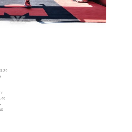
7
25:29
9
:03
2:49
6
30