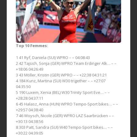
Top 10 Femmes:
1 41 Ryf, Daniela (SUI) WPRO – – 04:08:43
2 42 Tajsich, Sonja (GER) WPRO Team Erdinger Alk… – –
+18:06 04:26:49
3 43 Möller, Kristin (GER) WPRO – – +22:38 04:31:21
4 184 Kunz, Martina (SUI) W30 trigether – – +27:07
04:35:50
5 190 Luxem, Xenia (BEL) W30 Trinity Sport Eve… – –
+28:28 04:37:11
6 45 Halasz, Anna (HUN) WPRO Tempo-Sport bikes… – –
+29:57 04:38:40
7 46 Woysch, Nicole (GER) WPRO LAZ Saarbrücken – –
+30:13 04:38:56
8 303 Patt, Sandra (SUI) W40 Tempo-Sport bikes… – –
+30:22 04:39:05