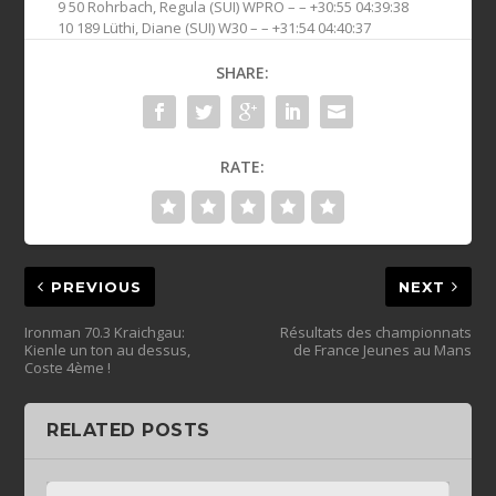
9 50 Rohrbach, Regula (SUI) WPRO – – +30:55 04:39:38
10 189 Lüthi, Diane (SUI) W30 – – +31:54 04:40:37
SHARE:
RATE:
PREVIOUS
NEXT
Ironman 70.3 Kraichgau:
Résultats des championnats
Kienle un ton au dessus,
de France Jeunes au Mans
Coste 4ème !
RELATED POSTS