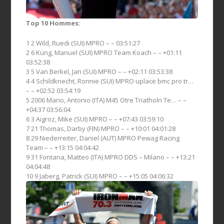
Top 10 Hommes:
1 2 Wild, Ruedi (SUI) MPRO – – 03:51:27
2 6 Küng, Manuel (SUI) MPRO Team Koach – – +01:11
03:52:38
3 5 Van Berkel, Jan (SUI) MPRO – – +02:11 03:53:38
4 4 Schildknecht, Ronnie (SUI) MPRO uplace bmc pro tr…
– – +02:52 03:54:19
5 2006 Mario, Antonio (ITA) M45 Otre Triatholn Te… – –
+04:37 03:56:04
6 3 Aigroz, Mike (SUI) MPRO – – +07:43 03:59:10
7 21 Thomas, Darby (FIN) MPRO – – +10:01 04:01:28
8 29 Niederreiter, Daniel (AUT) MPRO Pewag Racing
Team – – +13:15 04:04:42
9 31 Fontana, Matteo (ITA) MPRO DDS – Milano – – +13:21
04:04:48
10 9 Jaberg, Patrick (SUI) MPRO – – +15:05 04:06:32