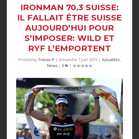
IRONMAN 70.3 SUISSE:
IL FALLAIT ÊTRE SUISSE
AUJOURD’HUI POUR
S’IMPOSER: WILD ET
RYF L’EMPORTENT
Posted by
Trimax-P
|
dimanche 7 juin 2015
|
Actualités
,
News
|
0
|