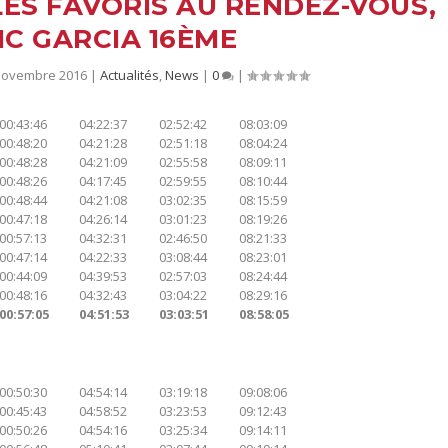
ES FAVORIS AU RENDEZ-VOUS,
IC GARCIA 16ÈME
 novembre 2016
|
Actualités
,
News
|
0
|
00:43:46
04:22:37
02:52:42
08:03:09
00:48:20
04:21:28
02:51:18
08:04:24
00:48:28
04:21:09
02:55:58
08:09:11
00:48:26
04:17:45
02:59:55
08:10:44
00:48:44
04:21:08
03:02:35
08:15:59
00:47:18
04:26:14
03:01:23
08:19:26
00:57:13
04:32:31
02:46:50
08:21:33
00:47:14
04:22:33
03:08:44
08:23:01
00:44:09
04:39:53
02:57:03
08:24:44
00:48:16
04:32:43
03:04:22
08:29:16
00:57:05
04:51:53
03:03:51
08:58:05
00:50:30
04:54:14
03:19:18
09:08:06
00:45:43
04:58:52
03:23:53
09:12:43
00:50:26
04:54:16
03:25:34
09:14:11