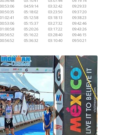
00:56:48
05:10:41
03:07:44
09:19:14
00:53:06
04:59:14
03:32:42
09:29:33
00:50:35
05:18:02
03:23:50
09:37:20
01:02:41
05:12:58
03:18:13
09:38:23
00:53:06
05:15:37
03:27:32
09:42:46
01:00:58
05:20:26
03:17:22
09:43:26
00:56:52
05:16:22
03:28:40
09:46:15
00:56:52
05:36:32
03:10:40
09:50:21