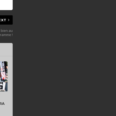
EXT
t bien au
gramme !
RRA