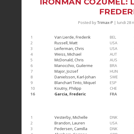
IRONMAN COZUMEL: L
FREDER
Posted by
Trimax-P
|
lundi 28
1
Van Lierde, Frederik
BEL
2
Russell, Matt
USA
3
Leiferman, Chris
USA
4
Weiss, Michael
AUT
5
McDonald, Chris
AUS
6
Manocchio, Guilerme
BRA
7
Major, Jozsef
HUN
8
Danielsson, Karl-Johan
SWE
9
Blanchart Tinto, Miquel
ESP
10
Koutny, Philipp
CHE
16
Garcia, Frederic
FRA
1
Vesterby, Michelle
DNK
2
Brandon, Lauren
USA
3
Pedersen, Camilla
DNK