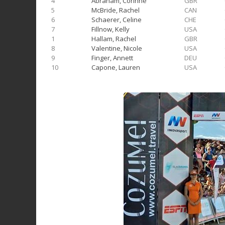
4
Abraham, Corinne
GBR
5
McBride, Rachel
CAN
6
Schaerer, Celine
CHE
7
Fillnow, Kelly
USA
1
Hallam, Rachel
GBR
8
Valentine, Nicole
USA
9
Finger, Annett
DEU
10
Capone, Lauren
USA