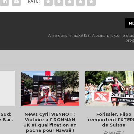
RATE:
N
A lire dans TrimaX#158 : Alpsman, l’extême étai
pro
 Sud:
News Cyril VIENNOT :
Forissier, Flipo
e Bart
Victoire à l’IRONMAN
remportent l’XTE
UK et qualification en
de Suisse
poche pour Hawaii !
25 juin 2017