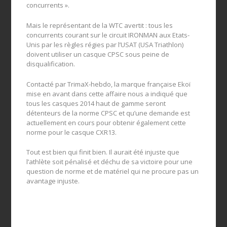
concurrents ».
Mais le représentant de la WTC avertit : tous les
concurrents courant sur le circuit IRONMAN aux Etats-
Unis par les règles régies par l’USAT (USA Triathlon)
doivent utiliser un casque CPSC sous peine de
disqualification.
Contacté par TrimaX-hebdo, la marque française Ekoï
mise en avant dans cette affaire nous a indiqué que
tous les casques 2014 haut de gamme seront
détenteurs de la norme CPSC et qu’une demande est
actuellement en cours pour obtenir également cette
norme pour le casque CXR13.
Tout est bien qui finit bien. Il aurait été injuste que
l’athlète soit pénalisé et déchu de sa victoire pour une
question de norme et de matériel qui ne procure pas un
avantage injuste.