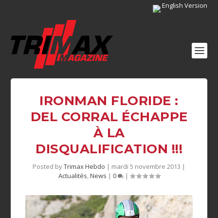
English Version
IRONMAN FLORIDE :
DEL CORRAL ÉCHAPPE
À LA
DISQUALIFICATION !!!
Posted by
Trimax Hebdo
|
mardi 5 novembre 2013
|
Actualités
,
News
|
0
|