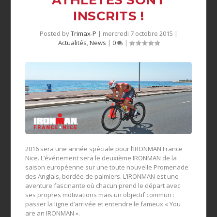
ATHLÈTES SONT
INSCRITS !
Posted by
Trimax-P
|
mercredi 7 octobre 2015
|
Actualités
,
News
|
0
|
2016 sera une année spéciale pour l’IRONMAN France
Nice. L’événement sera le deuxième IRONMAN de la
saison européenne sur une toute nouvelle Promenade
des Anglais, bordée de palmiers. L’IRONMAN est une
aventure fascinante où chacun prend le départ avec
ses propres motivations mais un objectif commun :
passer la ligne d’arrivée et entendre le fameux « You
are an IRONMAN ».