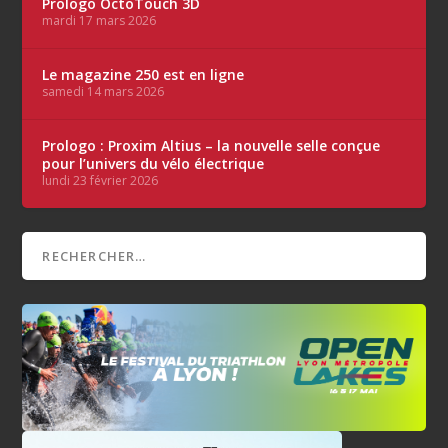
Prologo OctoTouch 3D
mardi 17 mars 2026
Le magazine 250 est en ligne
samedi 14 mars 2026
Prologo : Proxim Altius – la nouvelle selle conçue
pour l’univers du vélo électrique
lundi 23 février 2026