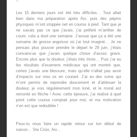
?
Les 15 derniers jours ont été très difficiles… Tout allait
bien dans ma préparation après Aix, puis des pépins
physiques m’ont stoppée net en course à pied. Tant que je
ne savais pas ce que j’avais, j’ai préféré m’arrêter de
courir, cela a duré une semaine. J’avoue que ça a été une
semaine de grosse angoisse où j’ai tout imaginé… Je ne
pensais plus pouvoir prendre le départ le 29 juin, j’étais
convaincue que j’avais quelque chose d’assez grave.
Encore plus que la douleur, j’étais très triste… Puis j’ai eu
les résultats d’examens médicaux qui ont montré que,
certes j’avais une blessure, mais qu’elle n’allait pas avoir
d’impacts sur mes os en courant. J’ai eu des soins qui
m’ont permis de reprendre doucement et d’atténuer la
douleur, je vois régulièrement mon kiné, et le moral est
remonté en flèche ! Avec cette épreuve, j’ai réalisé à quel
point cette course comptait pour moi, et ma motivation
n’en est que redoublée !
Peux-tu nous faire un rapide retour sur ton début de
saison… Ste Croix, Aix…