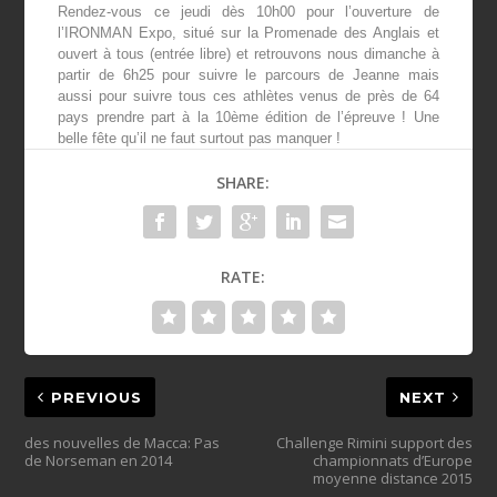
Rendez-vous ce jeudi dès 10h00 pour l’ouverture de
l’IRONMAN Expo, situé sur la Promenade des Anglais et
ouvert à tous (entrée libre) et retrouvons nous dimanche à
partir de 6h25 pour suivre le parcours de Jeanne mais
aussi pour suivre tous ces athlètes venus de près de 64
pays prendre part à la 10
ème
édition de l’épreuve ! Une
belle fête qu’il ne faut surtout pas manquer !
SHARE:
RATE:
PREVIOUS
NEXT
des nouvelles de Macca: Pas
Challenge Rimini support des
de Norseman en 2014
championnats d’Europe
moyenne distance 2015