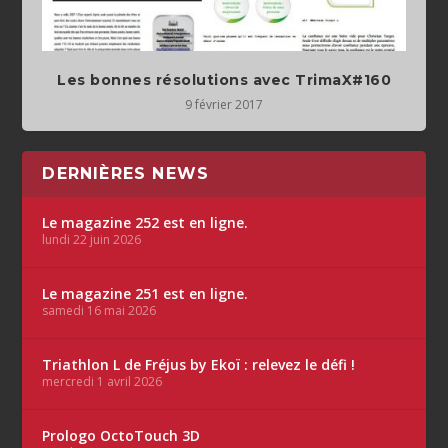
Les bonnes résolutions avec TrimaX#160
9 février 2017
DERNIÈRES NEWS
Le magazine 252 est en ligne.
lundi 22 juin 2026
Le magazine 251 est en ligne.
samedi 16 mai 2026
Triathlon L de Fréjus by Ekoï : relevez le défi !
mercredi 1 avril 2026
Prologo OctoTouch 3D