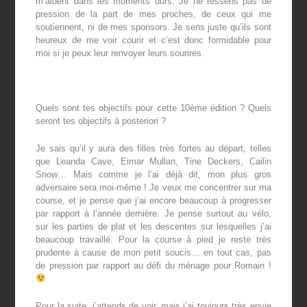
m’aident dans les moments durs. Je ne ressens pas de
pression de la part de mes proches, de ceux qui me
soutiennent, ni de mes sponsors. Je sens juste qu’ils sont
heureux de me voir courir et c’est donc formidable pour
moi si je peux leur renvoyer leurs sourires.
Quels sont tes objectifs pour cette 10
ème
édition ? Quels
seront tes objectifs à posteriori ?
Je sais qu’il y aura des filles très fortes au départ, telles
que Leanda Cave, Eimar Mullan, Tine Deckers, Cailin
Snow… Mais comme je l’ai déjà dit, mon plus gros
adversaire sera moi-même ! Je veux me concentrer sur ma
course, et je pense que j’ai encore beaucoup à progresser
par rapport à l’année dernière. Je pense surtout au vélo,
sur les parties de plat et les descentes sur lesquelles j’ai
beaucoup travaillé. Pour la course à pied je reste très
prudente à cause de mon petit soucis… en tout cas, pas
de pression par rapport au défi du ménage pour Romain !
Pour la suite, j’attends de voir, mais j’ai toujours très envie