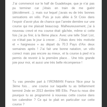
J’ai commencé sur le half de Guadeloupe, que je n’ai pas
pu terminer car j’étais en train de me guérir
(décidément…), mais sur lequel j’avais eu de très bonnes
sensations en vélo. Puis je suis allée à St Croix dans
l’espoir d’avoir plus de chance que l’année dernière sur une
course qui me plaisait beaucoup. Malheureusement, j’ai à
nouveau crevé et ma course était gâchée, même si cette
fois j’ai pu finir, à la 8ème place. Avec une telle Start List,
ce n’était pas le jour à crever… J’étais donc très motivée
et « hargneuse » au départ du 70.3 Pays d’Aix deux
semaines après ! J’ai fait une bonne natation, un vélo
correct mais pas encore au mieux, et la course à pied m’a
permis de revenir à la première place… Une très grande
joie pour moi, et aussi une très belle récompense !
Tu vas prendre part à l’IRONMAN France Nice pour la
3
ème
fois… une course sur laquelle tu as brillamment
terminé 2
nde
en 2013 derrière MB Ellis. Peux-tu nous dire
pourquoi tu as programmé à nouveau cette course dans
ton calendrier ? Ce qui te plait en particulier sur cette
course ?