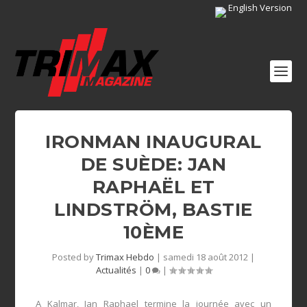
English Version
IRONMAN INAUGURAL
DE SUÈDE: JAN
RAPHAËL ET
LINDSTRÖM, BASTIE
10ÈME
Posted by
Trimax Hebdo
|
samedi 18 août 2012
|
Actualités
|
0
|
A Kalmar, Jan Raphael termine la journée avec un