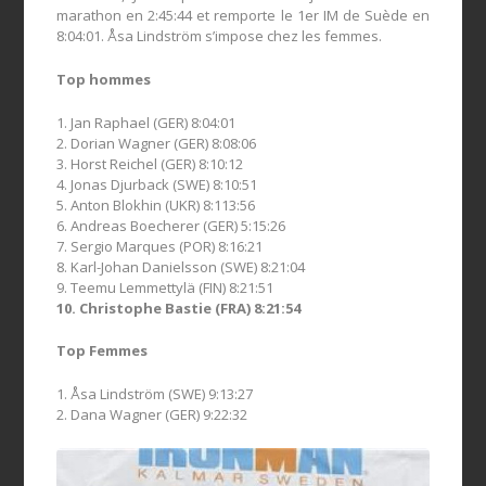
marathon en 2:45:44 et remporte le 1er IM de Suède en
8:04:01. Åsa Lindström s’impose chez les femmes.
Top hommes
1. Jan Raphael (GER) 8:04:01
2. Dorian Wagner (GER) 8:08:06
3. Horst Reichel (GER) 8:10:12
4. Jonas Djurback (SWE) 8:10:51
5. Anton Blokhin (UKR) 8:113:56
6. Andreas Boecherer (GER) 5:15:26
7. Sergio Marques (POR) 8:16:21
8. Karl-Johan Danielsson (SWE) 8:21:04
9. Teemu Lemmettylä (FIN) 8:21:51
10. Christophe Bastie (FRA) 8:21:54
Top Femmes
1. Åsa Lindström (SWE) 9:13:27
2. Dana Wagner (GER) 9:22:32