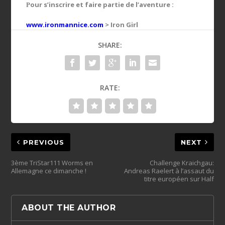
our s’inscrire et faire partie de l’aventure :
P
www.ironmannice.com
> Iron Girl
SHARE:
RATE:
PREVIOUS
NEXT
3ème TriStar111 Worms en
Challenge Kraichgau:
Allemagne ce dimanche !
Andreas Raelert à l’assaut du
titre européen sur Half
ABOUT THE AUTHOR