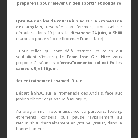
préparent pour relever un défi sportif et solidaire
!
Epreuve de 5 km de course à pied sur la Promenade
des Anglais
, réservée aux femmes, l’Iron Girl se
déroulera dans 19 jours, le
dimanche 24 juin, à 9h00
(durant la partie vélo de l’Ironman France-Nice).
Pour celles qui sont déjà inscrites (et celles qui
souhaitent s’inscrire),
le Team Iron Girl Nice
vous
propose 2 séances
d’entraînements collectifs
les
samedis 9
,
et 16 juin
.
1
er
entrainement : samedi 9 juin
Départ à 9h30, sur la Promenade des Anglais, face aux
Jardins Albert 1
er
(Kiosque à musique)
Au programme : reconnaissance du parcours, footing,
étirements, conseils, puis pause ravitaillement au
retour. 1h30 d’entraînement en groupe, gratuit, dans la
bonne humeur.