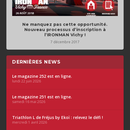
Ne manquez pas cette opportunité.
Nouveau processus d’inscription à
l’IRONMAN Vichy !
7 décembre 2017
DERNIÈRES NEWS
Le magazine 252 est en ligne.
lundi 22 juin 2026
Le magazine 251 est en ligne.
samedi 16 mai 2026
Triathlon L de Fréjus by Ekoï : relevez le défi !
mercredi 1 avril 2026