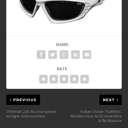
SHARE:
RATE:
PREVIOUS
NEXT
Chtriman 226: les inscriptions
Indian Ocean Triathlon :
en ligne sont ouvertes
Rendez-Vous le 23 novembre
à l’île Maurice