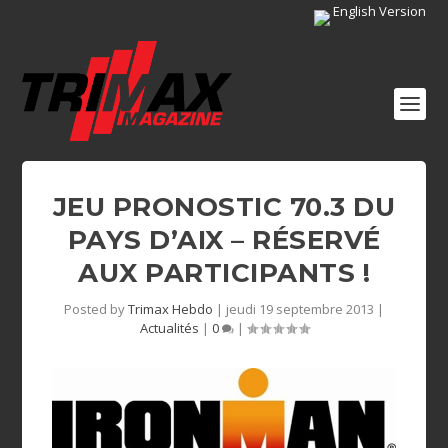
English Version
JEU PRONOSTIC 70.3 DU
PAYS D’AIX – RÉSERVÉ
AUX PARTICIPANTS !
Posted by
Trimax Hebdo
|
jeudi 19 septembre 2013
|
Actualités
|
0
|