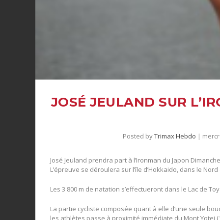
JOSÉ JEULAND SUR L’
Posted by
Trimax Hebdo
|
mercr
José Jeuland prendra part à l’Ironman du Japon Dimanche
L’épreuve se déroulera sur l’île d’Hokkaido, dans le Nord
Les 3 800 m de natation s’effectueront dans le Lac de To
La partie cycliste composée quant à elle d’une seule bo
les athlètes passe à proximité immédiate du Mont Yotei (