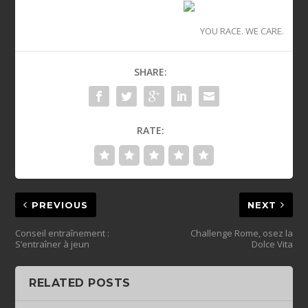
YOU RACE. WE CARE.
SHARE:
RATE:
PREVIOUS
NEXT
Conseil entraînement :
Challenge Rome, osez la
S’entraîner à jeun
Dolce Vita
RELATED POSTS