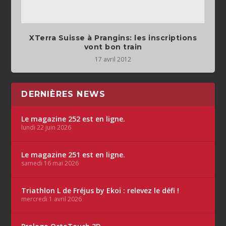
XTerra Suisse à Prangins: les inscriptions
vont bon train
17 avril 2012
DERNIÈRES NEWS
Le magazine 252 est en ligne.
lundi 22 juin 2026
Le magazine 251 est en ligne.
samedi 16 mai 2026
Triathlon L de Fréjus by Ekoï : relevez le défi !
mercredi 1 avril 2026