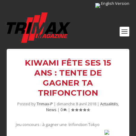
English Version
KIWAMI FÊTE SES 15
ANS : TENTE DE
GAGNER TA
TRIFONCTION
Posted by
Trimax-P
|
dimanche 8 avril 2018
|
Actualités
,
News
|
0
|
Jeu concours : à gagner une trifonction Tokyo