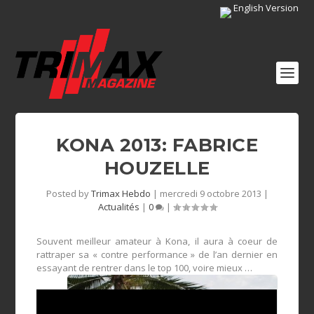
English Version
KONA 2013: FABRICE
HOUZELLE
Posted by
Trimax Hebdo
|
mercredi 9 octobre 2013
|
Actualités
|
0
|
Souvent meilleur amateur à Kona, il aura à coeur de
rattraper sa « contre performance » de l’an dernier en
essayant de rentrer dans le top 100, voire mieux …