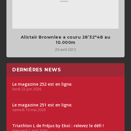
Alistair Brownlee a couru 28’32″48 au
10.000m
29 avril 2013
DERNIÈRES NEWS
Le magazine 252 est en ligne.
lundi 22 juin 2026
Le magazine 251 est en ligne.
samedi 16 mai 2026
Triathlon L de Fréjus by Ekoï : relevez le défi !
mercredi 1 avril 2026