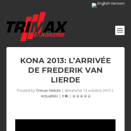
English Version
KONA 2013: L’ARRIVÉE
DE FREDERIK VAN
LIERDE
Posted by
Trimax Hebdo
|
dimanche 13 octobre 2013
|
Actualités
|
0
|