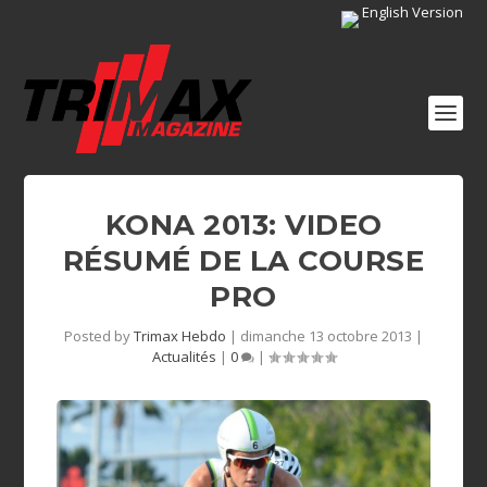
English Version
KONA 2013: VIDEO
RÉSUMÉ DE LA COURSE
PRO
Posted by
Trimax Hebdo
|
dimanche 13 octobre 2013
|
Actualités
|
0
|