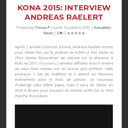
KONA 2015: INTERVIEW
ANDREAS RAELERT
Posted by
Trimax-P
|
lundi 12 octobre 2015
|
Actualités
,
News
|
0
|
Après 2 années blanche à Kona, Andreas Raelert monte
pour 5ème fois sur le podium de KONA (3 fois 2ème et
2fois 3ème). Recordman de vitesse sur la distance à
Roth en 2011. Il a connu 2 années difficiles mais il revient
au plus haut niveau sur la course qu’il préfère, celle
pourquoi il fait du triathlon et il attend un heureux
événement pour le mois de janvier, un nouveau
challenge celui d’être papa, mais il sera de retour en
2016 à 40 ans pour essayer de monter enfin sur la 1ère
marche du podium.