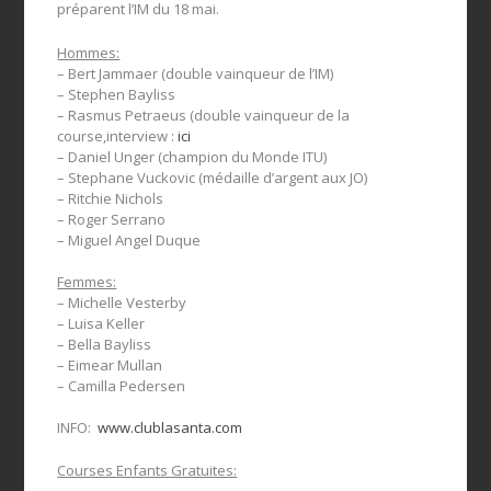
préparent l’IM du 18 mai.
Hommes:
– Bert Jammaer (double vainqueur de l’IM)
– Stephen Bayliss
– Rasmus Petraeus (double vainqueur de la
course,interview :
ici
– Daniel Unger (champion du Monde ITU)
– Stephane Vuckovic (médaille d’argent aux JO)
–
Ritchie Nichols
–
Roger Serrano
– Miguel Angel Duque
Femmes:
– Michelle Vesterby
– Luisa Keller
– Bella Bayliss
– Eimear Mullan
– Camilla Pedersen
INFO:
www.clublasanta.com
Courses Enfants Gratuites: