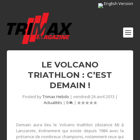
English Version
LE VOLCANO
TRIATHLON : C’EST
DEMAIN !
Posted by
Trimax Hebdo
|
vendredi 26 avril 2013
|
Actualités
|
0
|
Demain aura lieu le Volcano triathlon (distance M) à
Lanzarote, événement qui existe depuis 1984 avec la
présence de nombreux champions, notamment ceux qui