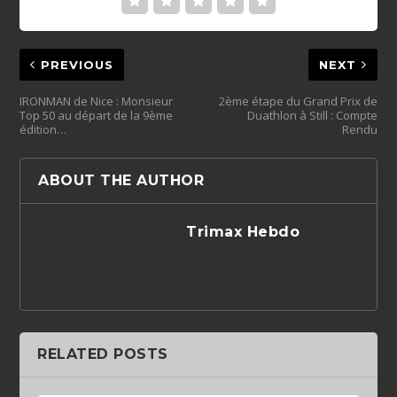
PREVIOUS
NEXT
IRONMAN de Nice : Monsieur
2ème étape du Grand Prix de
Top 50 au départ de la 9ème
Duathlon à Still : Compte
édition…
Rendu
ABOUT THE AUTHOR
Trimax Hebdo
RELATED POSTS