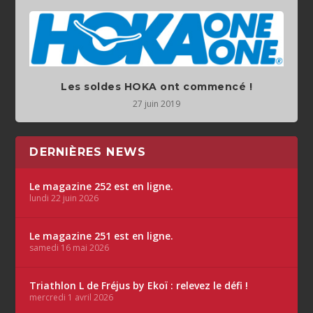
Les soldes HOKA ont commencé !
27 juin 2019
DERNIÈRES NEWS
Le magazine 252 est en ligne.
lundi 22 juin 2026
Le magazine 251 est en ligne.
samedi 16 mai 2026
Triathlon L de Fréjus by Ekoï : relevez le défi !
mercredi 1 avril 2026