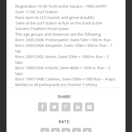
Registration 15.00-16.30 at the Square – FREE ENTRY
Start: 17.00, Surf Station
Race open to CLS Guests and general public
Swim at the surf station & Run on the track to the
Volcano Triathlon Finish tower.
The age groups and distances are the following:
Born: 2005/2006: Prebenjamin, Swim 50m + 300 m. Run
Born: 2003/2004: Benjamin, Swim 100m + 600 m. Run – 1
lap
Born: 2001/2002: Alevin, Swim 200m + 1000 m. Run – 2
laps
Born: 1999/2000: Infantil, Swim 400m + 1500 m. Run – 3
laps
Born: 1997/1998: Cadetes, Swim 500m +1900 Run – 4 laps
Medals to all participants (no finisher T-shirts)
SHARE:
RATE: