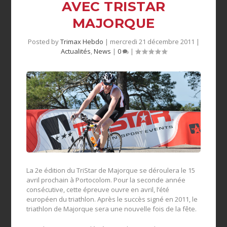
AVEC TRISTAR
MAJORQUE
Posted by
Trimax Hebdo
|
mercredi 21 décembre 2011
|
Actualités
,
News
|
0
|
La 2e édition du TriStar de Majorque se déroulera le 15
avril prochain à Portocolom. Pour la seconde année
consécutive, cette épreuve ouvre en avril, l’été
européen du triathlon. Après le succès signé en 2011, le
triathlon de Majorque sera une nouvelle fois de la fête.