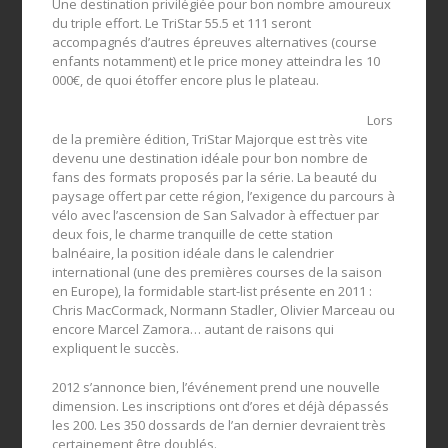
Une destination privilégiée pour bon nombre amoureux
du triple effort. Le TriStar 55.5 et 111 seront
accompagnés d’autres épreuves alternatives (course
enfants notamment) et le price money atteindra les 10
000€, de quoi étoffer encore plus le plateau.
Lors
de la première édition, TriStar Majorque est très vite
devenu une destination idéale pour bon nombre de
fans des formats proposés par la série. La beauté du
paysage offert par cette région, l’exigence du parcours à
vélo avec l’ascension de San Salvador à effectuer par
deux fois, le charme tranquille de cette station
balnéaire, la position idéale dans le calendrier
international (une des premières courses de la saison
en Europe), la formidable start-list présente en 2011 :
Chris MacCormack, Normann Stadler, Olivier Marceau ou
encore Marcel Zamora… autant de raisons qui
expliquent le succès.
2012 s’annonce bien, l’événement prend une nouvelle
dimension. Les inscriptions ont d’ores et déjà dépassés
les 200. Les 350 dossards de l’an dernier devraient très
certainement être doublés.