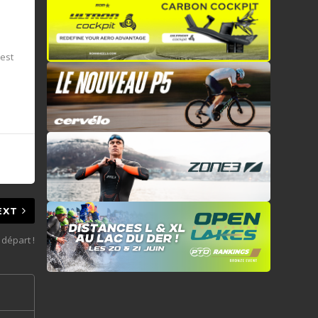
’est
EXT
 départ !