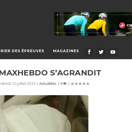
RIER DES ÉPREUVES
MAGAZINES
RIMAXHEBDO S’AGRANDIT
dredi 12 juillet 2013
|
Actualités
|
0
|