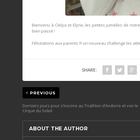
Bienvenu à Clelya et Elyne, les petites jumelles de notre
bien passé !
Félicitations aux parents !!! un nouveau challenge les atte
SHARE:
PREVIOUS
Derniers jours pour s’inscrire au Triathlon d’Andorre et voir le
ABOUT THE AUTHOR