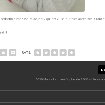
 rédactrice Vanessa et de Jacky qui ont vu le jour hier après midi ! Tout s
nd !!!
RATE:
N
5150 Marseille : bientôt plus de 1 000 athlètes au