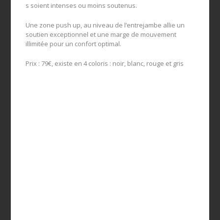
s soient intenses ou moins soutenus.
Une zone push up, au niveau de l’entrejambe allie un
soutien exceptionnel et une marge de mouvement
illimitée pour un confort optimal.
Prix : 79€, existe en 4 coloris : noir, blanc, rouge et gris