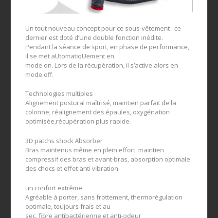
Un tout nouveau concept pour ce sous-vêtement : ce
dernier est doté d’Une double fonction inédite.
Pendant la séance de sport, en phase de performance,
il se met aUtomatiqUement en
mode on. Lors de la récupération, il s’active alors en
mode off.
Technologies multiples
Alignement postural maîtrisé, maintien parfait de la
colonne, réalignement des épaules, oxygénation
optimisée,récupération plus rapide.
3D patchs shock Absorber
Bras maintenus même en plein effort, maintien
compressif des bras et avant-bras, absorption optimale
des chocs et effet anti vibration.
un confort extrême
Agréable à porter, sans frottement, thermorégulation
optimale, toujours frais et au
sec, fibre antibactérienne et anti-odeur