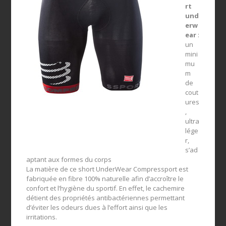
rt
und
erw
ear
:
un
mini
mu
m
de
cout
ures
,
ultra
lége
r,
s’ad
aptant aux formes du corps
La matière de ce short UnderWear Compressport est
fabriquée en fibre 100% naturelle afin d’accroître le
confort et l’hygiène du sportif. En effet, le cachemire
détient des propriétés antibactériennes permettant
d’éviter les odeurs dues à l’effort ainsi que les
irritations.