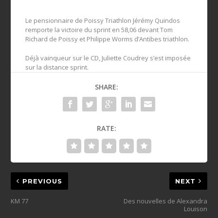
Le pensionnaire de Poissy Triathlon Jérémy Quindos
remporte la victoire du sprint en
58,06 devant Tom
Richard de Poissy et Philippe Worms d’Antibes triathlon.
Déjà vainqueur sur le CD, Juliette Coudrey s’est imposée
sur la distance sprint.
SHARE:
RATE:
PREVIOUS
NEXT
KM 77
Des nouvelles de Alexandra
Louison