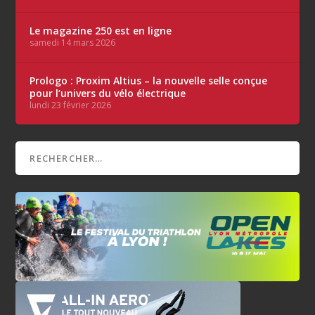
Le magazine 250 est en ligne
samedi 14 mars 2026
Prologo : Proxim Altius – la nouvelle selle conçue
pour l’univers du vélo électrique
lundi 23 février 2026