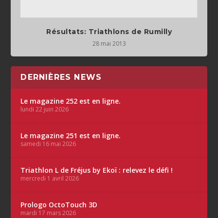
Résultats: Triathlons de Rumilly
28 mai 2013
DERNIÈRES NEWS
Le magazine 252 est en ligne.
lundi 22 juin 2026
Le magazine 251 est en ligne.
samedi 16 mai 2026
Triathlon L de Fréjus by Ekoï : relevez le défi !
mercredi 1 avril 2026
Prologo OctoTouch 3D
mardi 17 mars 2026