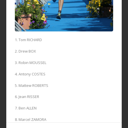
1. Tom RICHARD
2. Drew BOX
3. Robin MOUSSEL
4. Antony COSTES
5. Mattew ROBERTS
6. Jean RISSER
7. Ben ALLEN
8. Marcel ZAMORA