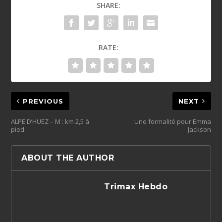
SHARE:
RATE:
PREVIOUS
NEXT
ALPE D’HUEZ – M : km 2,5 à
Une formalité pour Emma
pied
Jackson
ABOUT THE AUTHOR
Trimax Hebdo