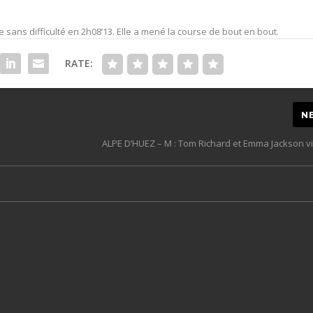
sans difficulté en 2h08’13. Elle a mené la course de bout en bout.
RATE:
N
ALPE D’HUEZ – M : Tom Richard et Emma Jackson vi