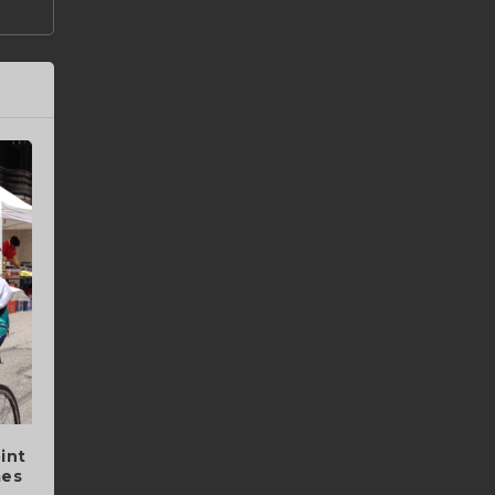
int
mes