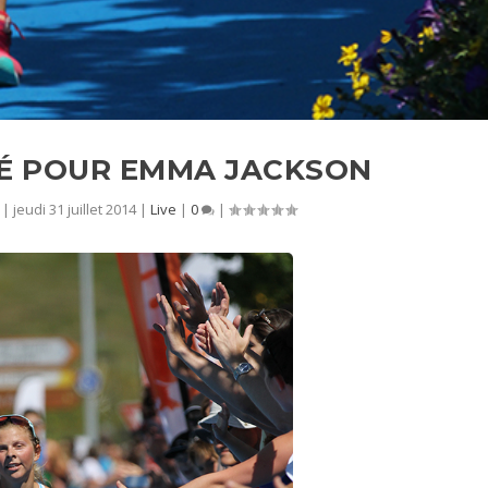
É POUR EMMA JACKSON
|
jeudi 31 juillet 2014
|
Live
|
0
|