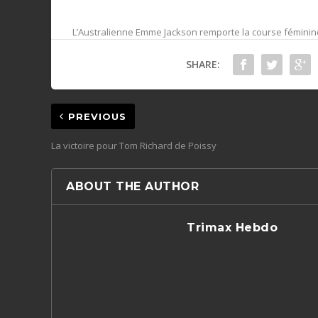
L’Australienne Emme Jackson remporte la course féminine 
SHARE:
PREVIOUS
La victoire pour Tom Richard de Poissy
ABOUT THE AUTHOR
Trimax Hebdo