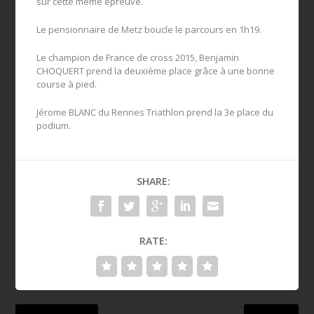
sur cette même épreuve.
Le pensionnaire de Metz boucle le parcours en 1h19.
Le champion de France de cross 2015, Benjamin
CHOQUERT prend la deuxième place grâce à une bonne
course à pied.
Jérome BLANC du Rennes Triathlon prend la 3e place du
podium.
SHARE:
RATE: