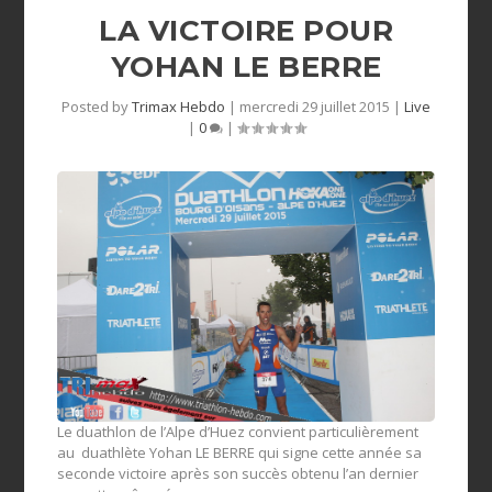
LA VICTOIRE POUR
YOHAN LE BERRE
Posted by
Trimax Hebdo
|
mercredi 29 juillet 2015
|
Live
|
0
|
Le duathlon de l’Alpe d’Huez convient particulièrement
au duathlète Yohan LE BERRE qui signe cette année sa
seconde victoire après son succès obtenu l’an dernier