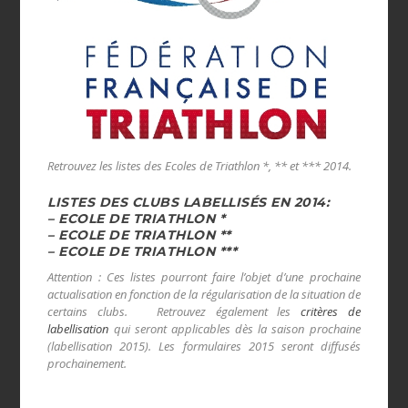
Retrouvez les listes des Ecoles de Triathlon *, ** et *** 2014.
LISTES DES CLUBS LABELLISÉS EN 2014:
–
ECOLE DE TRIATHLON *
–
ECOLE DE TRIATHLON **
–
ECOLE DE TRIATHLON ***
Attention : Ces listes pourront faire l’objet d’une prochaine
actualisation en fonction de la régularisation de la situation de
certains clubs.
Retrouvez également les
critères de
labellisation
qui seront applicables dès la saison prochaine
(labellisation 2015).
Les formulaires 2015 seront diffusés
prochainement.