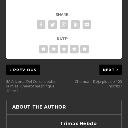
SHARE:
RATE:
PREVIOUS
NEXT
IM Arizona: Del Corral double
Chtirman : Déjà plus de 100
la mise, Chevrot magnifique
inscrits !
4ème !
ABOUT THE AUTHOR
Trimax Hebdo