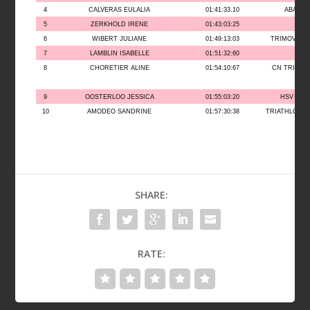
4
CALVERAS EULALIA
01:41:33.10
ABADES
5
ZERKHOLD IRENE
01:43:03:25
TV
6
WIBERT JULIANE
01:49:13:03
TRIMOVAL M
7
LAMBLIN ISABELLE
01:51:32:60
8
CHORETIER ALINE
01:54:10:67
CN TRIATH
9
OOSTERLOO JESSICA
01:55:03:20
HSV INVI
10
AMODEO SANDRINE
01:57:30:38
TRIATHLON C
SHARE:
RATE: