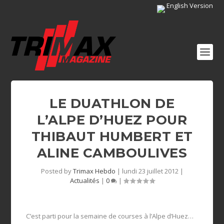
English Version
LE DUATHLON DE
L’ALPE D’HUEZ POUR
THIBAUT HUMBERT ET
ALINE CAMBOULIVES
Posted by
Trimax Hebdo
|
lundi 23 juillet 2012
|
Actualités
|
0
|
C’est parti pour la semaine de courses à l’Alpe d’Huez…