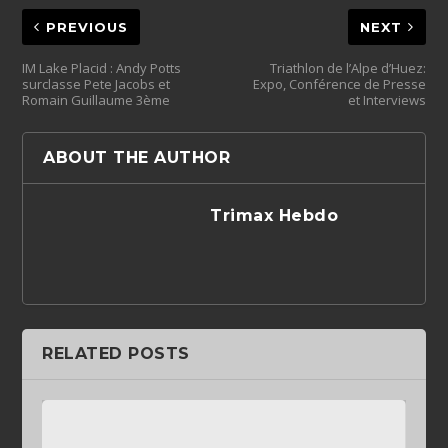
PREVIOUS
NEXT
IM Lake Placid : Andy Potts
Triathlon de l’Alpe d’Huez:
surclasse Pete Jacobs et
Expo, Conférence de Presse
Romain Guillaume 3ème
et Interviews
ABOUT THE AUTHOR
Trimax Hebdo
RELATED POSTS