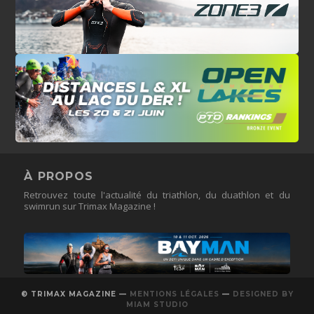
À PROPOS
Retrouvez toute l'actualité du triathlon, du duathlon et du
swimrun sur Trimax Magazine !
© TRIMAX MAGAZINE —
MENTIONS LÉGALES
—
DESIGNED BY
MIAM STUDIO