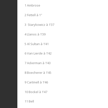
1 Ambrose
2 Fettell à 1″
3 Starykowicz à 1’37
4 Llanos à 1’39
5 Al Sultan à 1’41
6 Van Lierde à 1’42
7 Ackerman à 1’43
8 Boecherer à 1’45
9 Cartmell à 1’46
10 Bockel à 1’47
11 Bell