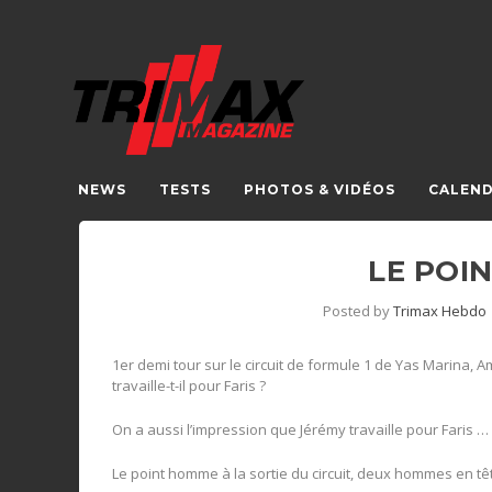
NEWS
TESTS
PHOTOS & VIDÉOS
CALEND
LE POI
Posted by
Trimax Hebdo
1er demi tour sur le circuit de formule 1 de Yas Marina, Am
travaille-t-il pour Faris ?
On a aussi l’impression que Jérémy travaille pour Faris …
Le point homme à la sortie du circuit, deux hommes en tête