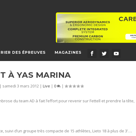
RIER DES ÉPREUVES
MAGAZINES
NT À YAS MARINA
|
samedi 3 mars 2012
|
Live
|
0
|
brose du team AD à fait l’effort pour revenir sur Fettell et prendre la tête,
, suivi d’un groupe très compacte de 15 athlètes, Lieto 18 à plus de 3’….