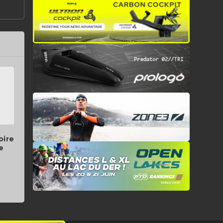
oire
e