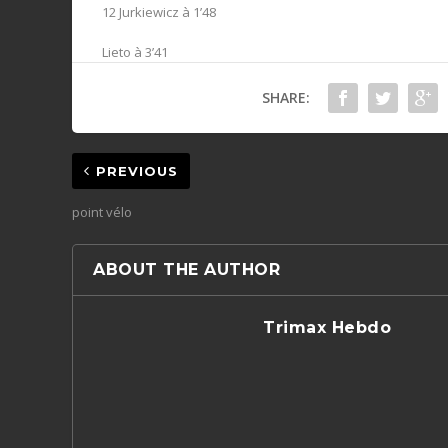
12 Jurkiewicz à 1’48
Lieto à 3’41
SHARE:
PREVIOUS
point vélo
ABOUT THE AUTHOR
Trimax Hebdo