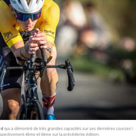
rd
qui a démontré de très grandes capacités sur ses dernières courses !
spectivement 4
ème
et 6
ème
sur la précédente édition.