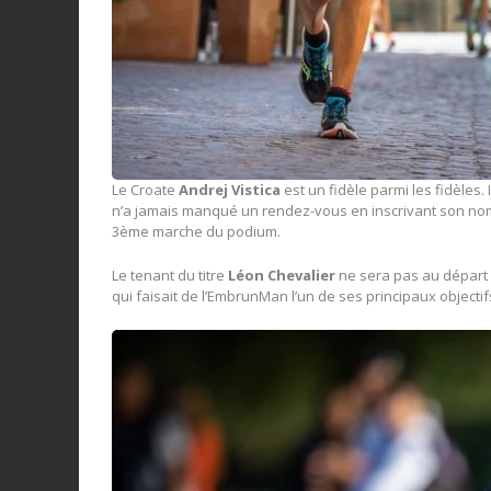
Le Croate
Andrej Vistica
est un fidèle parmi les fidèles.
n’a jamais manqué un rendez-vous en inscrivant son nom 
3
ème
marche du podium.
Le tenant du titre
Léon Chevalier
ne sera pas au départ
qui faisait de l’EmbrunMan l’un de ses principaux objecti