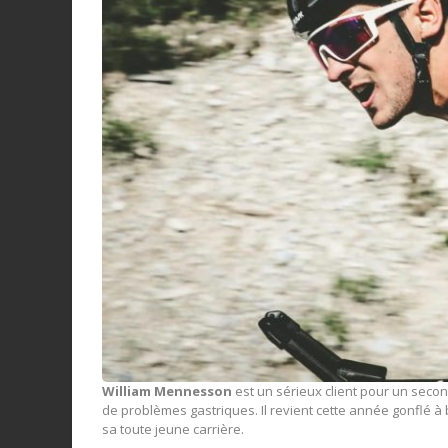
William Mennesson
est un sérieux client pour un second
de problèmes gastriques. Il revient cette année gonflé à 
sa toute jeune carrière.