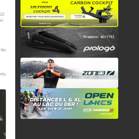
022
au
erdu
ents