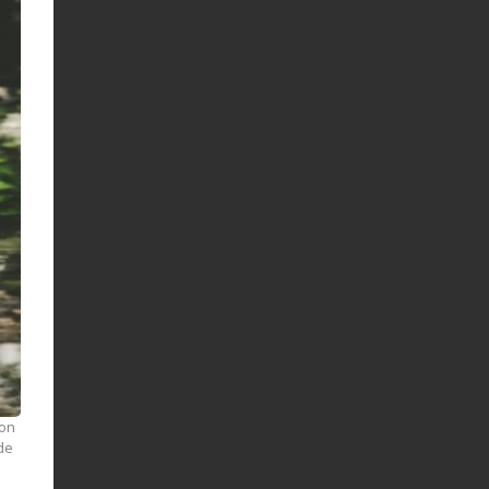
son
 de