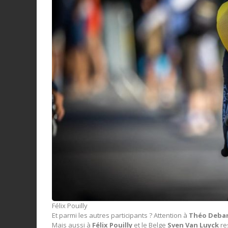
Félix Pouilly
Et parmi les autres participants ? Attention à
Théo Deba
Mais aussi à
Félix Pouilly
et le Belge
Sven Van Luyck
re