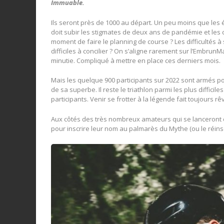
Immuable.
Ils seront près de 1000 au départ. Un peu moins que les 
doit subir les stigmates de deux ans de pandémie et les c
moment de faire le planning de course ? Les difficultés à
difficiles à concilier ? On s’aligne rarement sur l’Embru
minutie. Compliqué à mettre en place ces derniers mois.
Mais les quelque 900 participants sur 2022 sont armés po
de sa superbe. Il reste le triathlon parmi les plus diffic
participants. Venir se frotter à la légende fait toujours rê
Aux côtés des très nombreux amateurs qui se lanceront 
pour inscrire leur nom au palmarès du Mythe (ou le réinsc