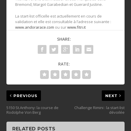
Bremond, Margot Garabedian et Guerard Justine.
La start-list officelle est actuellement en cours de
validation et elle est consultable à l’adresse suivante :
www.andorarace.com
ou sur
www.fitri.it
SHARE:
RATE:
PREVIOUS
NEXT
5150 St.Anthony: la course de
Challenge Rimini : la start-list
Rodolphe Von Berg
dévoilée
RELATED POSTS