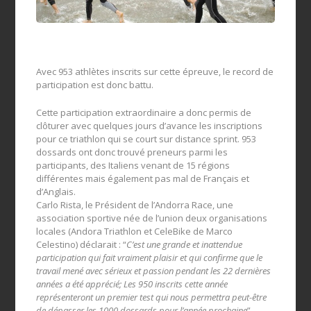
Avec 953 athlètes inscrits sur cette épreuve, le record de
participation est donc battu.
Cette participation extraordinaire a donc permis de
clôturer avec quelques jours d’avance les inscriptions
pour ce triathlon qui se court sur distance sprint. 953
dossards ont donc trouvé preneurs parmi les
participants, des Italiens venant de 15 régions
différentes mais également pas mal de Français et
d’Anglais.
Carlo Rista, le Président de l’Andorra Race, une
association sportive née de l’union deux organisations
locales (Andora Triathlon et CeleBike de Marco
Celestino) déclarait : “
C’est une grande et inattendue
participation qui fait vraiment plaisir et qui confirme que le
travail mené avec sérieux et passion pendant les 22 dernières
années a été apprécié; Les 950 inscrits cette année
représenteront un premier test qui nous permettra peut-être
de dépasser les 1000 dossards pour l’année prochaine
”.