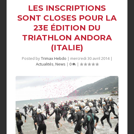
LES INSCRIPTIONS
SONT CLOSES POUR LA
23E ÉDITION DU
TRIATHLON ANDORA
(ITALIE)
Posted by
Trimax Hebdo
|
mercredi 30 avril 2014
|
Actualités
,
News
|
0
|