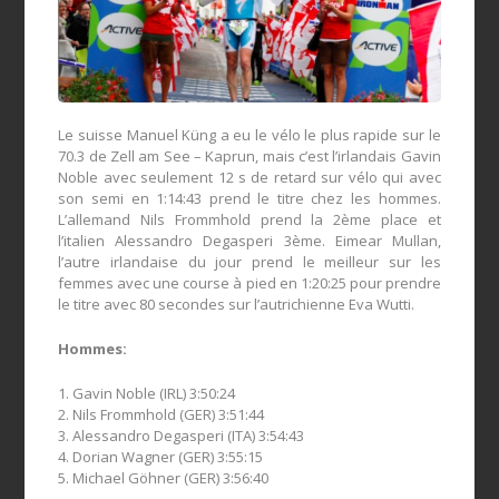
Le suisse Manuel Küng a eu le vélo le plus rapide sur le
70.3 de Zell am See – Kaprun, mais c’est l’irlandais Gavin
Noble avec seulement 12 s de retard sur vélo qui avec
son semi en 1:14:43 prend le titre chez les hommes.
L’allemand Nils Frommhold prend la 2ème place et
l’italien Alessandro Degasperi 3ème. Eimear Mullan,
l’autre irlandaise du jour prend le meilleur sur les
femmes avec une course à pied en 1:20:25 pour prendre
le titre avec 80 secondes sur l’autrichienne Eva Wutti.
Hommes:
1. Gavin Noble (IRL) 3:50:24
2. Nils Frommhold (GER) 3:51:44
3. Alessandro Degasperi (ITA) 3:54:43
4. Dorian Wagner (GER) 3:55:15
5. Michael Göhner (GER) 3:56:40