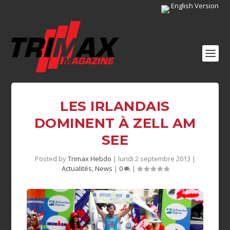
English Version
LES IRLANDAIS
DOMINENT À ZELL AM
SEE
Posted by
Trimax Hebdo
|
lundi 2 septembre 2013
|
Actualités
,
News
|
0
|